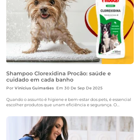
Shampoo Clorexidina Procão: saúde e
cuidado em cada banho
Por
Vinicius Guimarães
Em 30 De Sep De 2025
Quando o assunto é higiene e bem-estar dos pets, é essencial
escolher produtos que unam eficiência e segurança. O
Shampoo Clorexidina Procão é um excelente exemplo disso:
com ação antisséptica e fórmula suave, ele é ideal para
auxiliar no cuidado com a pele e a pelagem de cães e gatos,
especialmente em casos que exigem uma atenção extra. Por
que usar shampoo com clorexidina no seu pet? A clorexidina é
um ativo amplamente utilizado na medicina veterinária por