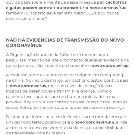
dúvida paira sobre a mente de pais e mães de pet:
cachorros
e gatos podem contrair ou transmitir o novo coronavÍrus
também? O contato deve ser restringido? Quais cuidados
devem ser tomados?
NÃO HÁ EVIDÊNCIAS DE TRANSMISSÃO DO NOVO
CORONAVÍRUS
A Organização Mundial da Saúde está monitorando
pesquisas, mas não há, até o momento, qualquer evidência de
que o pet possa ficar doente ou transmitir o
novo
coronavÍrus
.
A confusão sobre o assunto pode ter origem em Hong-Kong,
na China. No início de março, um cachorro testou positivo para
o
novo
coronavírus
, mas com nível de infecção fraca e
incapaz de desenvolver e transmitir a doença. Como o
cachorro teve contato com um humano infectado, o mais
provável é que o vírus encontrado na saliva seja o resultado de
seu contato próximo com a tutora, que estava com a doença.
De qualquer forma, trata-se do único caso no mundo em que
um cachorro testou positivo para o
novo
coronavírus
e, ainda
assim, sem o desenvolvimento da doença ou a possibilidade
de transmissão para humanos.