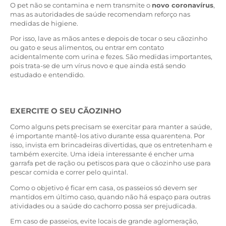
O pet não se contamina e nem transmite o
novo coronavírus
,
mas as autoridades de saúde recomendam reforço nas
medidas de higiene.
Por isso, lave as mãos antes e depois de tocar o seu cãozinho
ou gato e seus alimentos, ou entrar em contato
acidentalmente com urina e fezes. São medidas importantes,
pois trata-se de um vírus novo e que ainda está sendo
estudado e entendido.
EXERCITE O SEU CÃOZINHO
Como alguns pets precisam se exercitar para manter a saúde,
é importante mantê-los ativo durante essa quarentena. Por
isso, invista em brincadeiras divertidas, que os entretenham e
também exercite. Uma ideia interessante é encher uma
garrafa pet de ração ou petiscos para que o cãozinho use para
pescar comida e correr pelo quintal.
Como o objetivo é ficar em casa, os passeios só devem ser
mantidos em último caso, quando não há espaço para outras
atividades ou a saúde do cachorro possa ser prejudicada.
Em caso de passeios, evite locais de grande aglomeração,